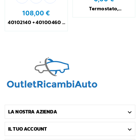
Termostato,
108,00 €
Refrigerante
40102140 + 40100460 -
Paraoli Mozzo
Posteriore Iveco Daily -
ORIGINALI CORTECO
LA NOSTRA AZIENDA

IL TUO ACCOUNT
