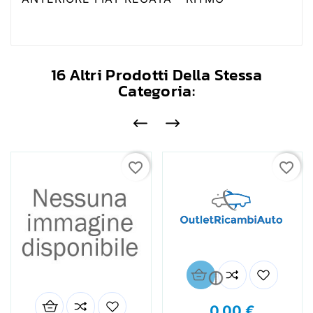
16 Altri Prodotti Della Stessa
Categoria:
favorite_border
favorite_border

0,00 €