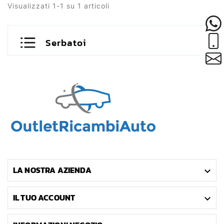
Alfa Romeo - Fuel
Visualizzati 1-1 su 1 articoli
Gauge Alfa Romeo 33
Serbatoi
LA NOSTRA AZIENDA

IL TUO ACCOUNT
