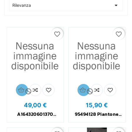

Rilevanza
favorite_border
favorite_border


49,00 €
15,90 €
A164320601370
95494128 Piantone
Sospensione
Sterzo - Steering
Pneumatica Mercedes
Column
ML 320 W164 - Air