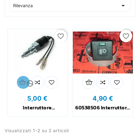

Rilevanza
favorite_border
favorite_border

5,00 €
4,90 €
Interruttore
60538506 Interruttore
Retromarcia Triumph
Fendinebbia Alfa
Acclaim - Honda
Romeo 33
Ballade
Visualizzati 1-2 su 2 articoli